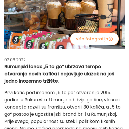
više fotografija
02.08.2022
Rumunjski lanac „5 to go“ ubrzava tempo
otvaranja novih kafića i najavljuje ulazak na još
jedno inozemno tržište.
Prvi kafić pod imenom „5 to go“ otvoren je 2015.
godine u Bukureštu. U manje od dvije godine, vlasnici
koncepta razvili su franšizu, otvorili 30 kafića, a „5 to
go“ postao je ugostiteljski brand br. 1 u Rumunjskoj.
Prije svega, popularnost su stekli politikom fiksnih
cijena. Naime, većina proizvoda na meniju ovih kafića,