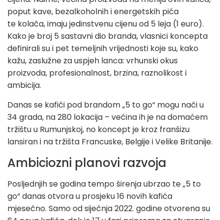
poput kave, bezalkoholnih i energetskih pića
te kolača, imaju jedinstvenu cijenu od 5 leja (1 euro).
Kako je broj 5 sastavni dio branda, vlasnici koncepta
definirali su i pet temeljnih vrijednosti koje su, kako
kažu, zaslužne za uspjeh lanca: vrhunski okus
proizvoda, profesionalnost, brzina, raznolikost i
ambicija.
Danas se kafići pod brandom „5 to go“ mogu naći u
34 grada, na 280 lokacija – većina ih je na domaćem
tržištu u Rumunjskoj, no koncept je kroz franšizu
lansiran i na tržišta Francuske, Belgije i Velike Britanije.
Ambiciozni planovi razvoja
Posljednjih se godina tempo širenja ubrzao te „5 to
go“ danas otvora u prosjeku 16 novih kafića
mjesečno. Samo od siječnja 2022. godine otvorena su