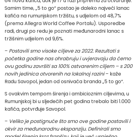
64 nova kafića, dok je 17 u fazi priprema za otvaranje.
Samim time, „5 to go“ postao je daleko najveći lanac
kafića na rumunjskom tržištu, s udjelom od 48,7%
(prema Allegra World Coffee Portalu). Usporedbe
radi, drugi po redu je poznati međunarodni lanac s
tržišnim udjelom od 9,6%.
–
Postavili smo visoke ciljeve za 2022. Rezultati s
početka godine nas ohrabruju i uvjeravaju da ćemo
ovu godinu završiti sa 100% ostvarenim ciljem – s 200
novih jedinica otvorenih na lokalnoj razini
– kaže
Radu Savopol, jedan od osnivača branda „5 to go“.
S ovakvim tempom širenja i ambicioznim ciljevima, u
Rumunjskoj bi u sljedećih pet godina trebalo biti 1.000
kafića, potvrđuje Savopol.
–
Veliko je postignuće što smo ove godine postavili i
okvir za međunarodnu ekspanziju. Definirali smo
model širenja kroz franšizu, koji je već uspješno