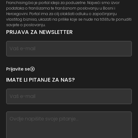
Franchising.ba je portal ideja za poduzetne. Najveći smo izvor
podataka o franšizama te franšiznom poslovanju u Bosni i
Hercegovini. Portal ima za cilj olakšati odluku o započinjanju
vlastitog biznisa, ukazati na prilike koje se nude na tržištu te ponuditi
savjete o poslovanju.
PRIJAVA ZA NEWSLETTER
If
you
see
this,
Prijavite se
leave
IMATE LI PITANJE ZA NAS?
this
form
If
field
you
blank
see
this,
leave
this