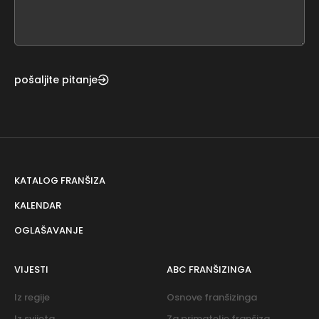
form
field
blank
pošaljite pitanje
KATALOG FRANŠIZA
KALENDAR
OGLAŠAVANJE
VIJESTI
ABC FRANŠIZINGA
Iz regije
Osnove franšizinga
Iz svijeta
Za primatelje franšiza