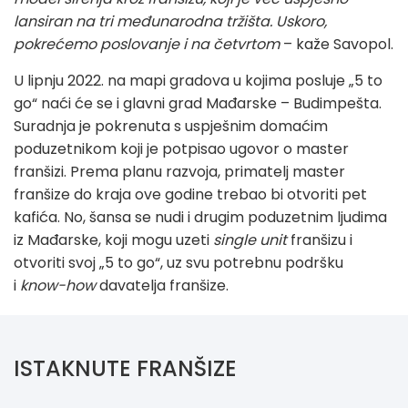
lansiran na tri međunarodna tržišta. Uskoro,
pokrećemo poslovanje i na četvrtom
– kaže Savopol.
U lipnju 2022. na mapi gradova u kojima posluje „5 to
go“ naći će se i glavni grad Mađarske – Budimpešta.
Suradnja je pokrenuta s uspješnim domaćim
poduzetnikom koji je potpisao ugovor o master
franšizi. Prema planu razvoja, primatelj master
franšize do kraja ove godine trebao bi otvoriti pet
kafića. No, šansa se nudi i drugim poduzetnim ljudima
iz Mađarske, koji mogu uzeti
single unit
franšizu i
otvoriti svoj „5 to go“, uz svu potrebnu podršku
i
know-how
davatelja franšize.
ISTAKNUTE FRANŠIZE