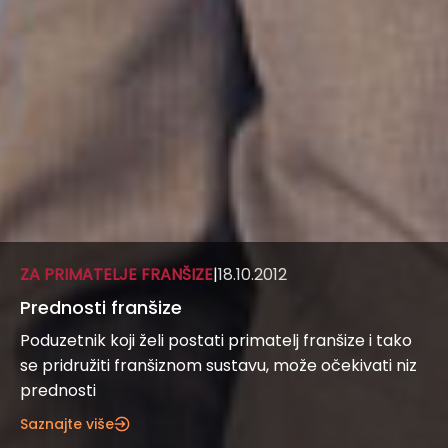
ZA PRIMATELJE FRANŠIZE
|
18.10.2012
Prednosti franšize
Poduzetnik koji želi postati primatelj franšize i tako
se pridružiti franšiznom sustavu, može očekivati ​​niz
prednosti
Saznajte više