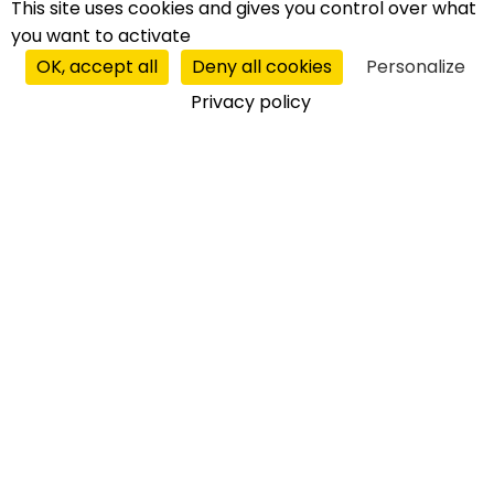
saznajte više
This site uses cookies and gives you control over what
you want to activate
OK, accept all
Deny all cookies
Personalize
Privacy policy
ISTAKNUTE FRANŠIZE
Nema istaknute franšize
PRIKAŽI SVE (15)
FRANŠIZE (13)
PARTNERSKI SUSTAVI (0)
MASTER FRANŠIZE (2)