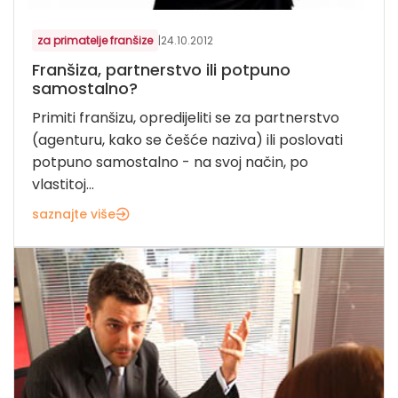
za primatelje franšize
|
24.10.2012
Franšiza, partnerstvo ili potpuno
samostalno?
Primiti franšizu, opredijeliti se za partnerstvo
(agenturu, kako se češće naziva) ili poslovati
potpuno samostalno - na svoj ​​način, po
vlastitoj...
saznajte više