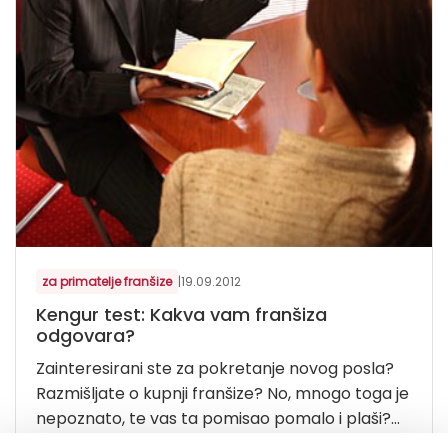
za primatelje franšize
|
19.09.2012
Kengur test: Kakva vam franšiza
odgovara?
Zainteresirani ste za pokretanje novog posla?
Razmišljate o kupnji franšize? No, mnogo toga je
nepoznato, te vas ta pomisao pomalo i plaši?...