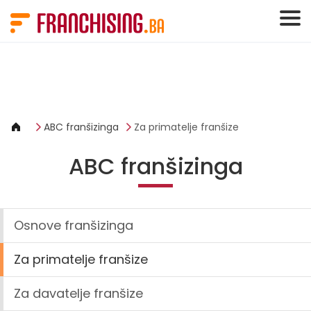
Cookies management panel
ABC franšizinga
Za primatelje franšize
ABC franšizinga
Osnove franšizinga
Za primatelje franšize
Za davatelje franšize