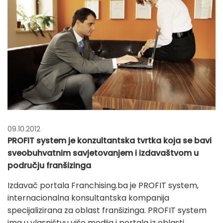
09.10.2012
PROFIT system je konzultantska tvrtka koja se bavi
sveobuhvatnim savjetovanjem i izdavaštvom u
području franšizinga
Izdavač portala Franchising.ba je PROFIT system,
internacionalna konsultantska kompanija
specijalizirana za oblast franšizinga. PROFIT system
ima u vlasništvu više medija i portala iz oblasti