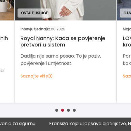
GASTRONOMIJA I UGOSTITELJSTVO
.2026
Moja franšiza
|
27.04.2026
Kada se povjerenje
LOV Popcorn: tradicija koj
stem
kroz franšizu
o posao. To je poziv,
Porodična tradicija koja pre
etnost.
kokice u globalnu poslovnu pr
Saznajte više
e za sigurnu
Franšiza koja uljepšava djetinjstvo
„Naučn