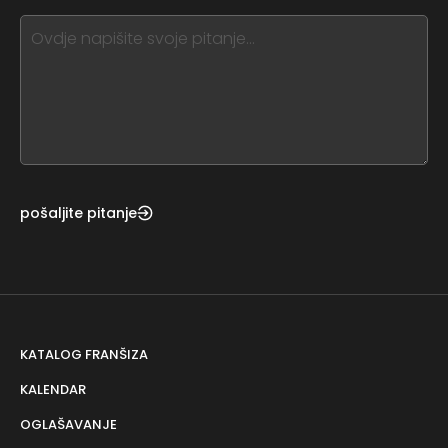
see
this,
leave
this
form
field
blank
pošaljite pitanje
KATALOG FRANŠIZA
KALENDAR
OGLAŠAVANJE