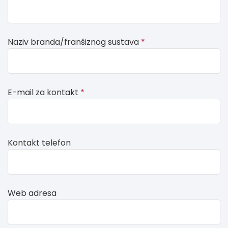
this,
leave
this
Naziv branda/franšiznog sustava
*
form
field
blank
E-mail za kontakt
*
Kontakt telefon
Web adresa