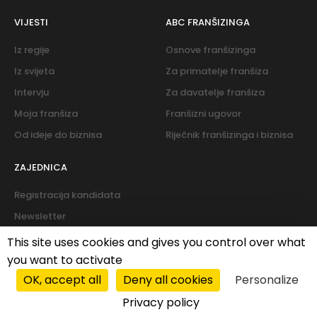
VIJESTI
ABC FRANŠIZINGA
Iz regije
Osnove franšizinga
Iz svijeta
Za primatelje franšiza
Intervju
Za davatelje franšiza
Moja franšiza
Franšizni ugovor
Od ideje do biznisa
Riječnik franšizinga i biznisa
ZAJEDNICA
Registracija kandidata
Newsletter
Forum
This site uses cookies and gives you control over what
you want to activate
OK, accept all
Deny all cookies
Personalize
Cookies
|
Politika privatnosti
Privacy policy
© 2026 PROFIT system. All rights reserved.