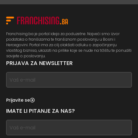
Franchising.ba je portal ideja za poduzetne. Najveći smo izvor
podataka o franšizama te franšiznom poslovanju u Bosni i
Hercegovini. Portal ima za cilj olakšati odluku o započinjanju
vlastitog biznisa, ukazati na prilike koje se nude na tržištu te ponuditi
savjete o poslovanju.
PRIJAVA ZA NEWSLETTER
If
you
see
this,
Prijavite se
leave
IMATE LI PITANJE ZA NAS?
this
form
If
field
you
blank