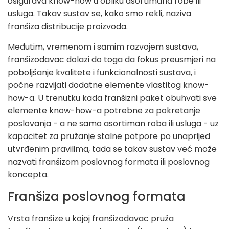
osigurava know-how u obliku asortimana robe ili
usluga. Takav sustav se, kako smo rekli, naziva
franšiza distribucije proizvoda.
Međutim, vremenom i samim razvojem sustava,
franšizodavac dolazi do toga da fokus preusmjeri na
poboljšanje kvalitete i funkcionalnosti sustava, i
počne razvijati dodatne elemente vlastitog know-
how-a. U trenutku kada franšizni paket obuhvati sve
elemente know-how-a potrebne za pokretanje
poslovanja - a ne samo asortiman roba ili usluga - uz
kapacitet za pružanje stalne potpore po unaprijed
utvrđenim pravilima, tada se takav sustav već može
nazvati franšizom poslovnog formata ili poslovnog
koncepta.
Franšiza poslovnog formata
Vrsta franšize u kojoj franšizodavac pruža