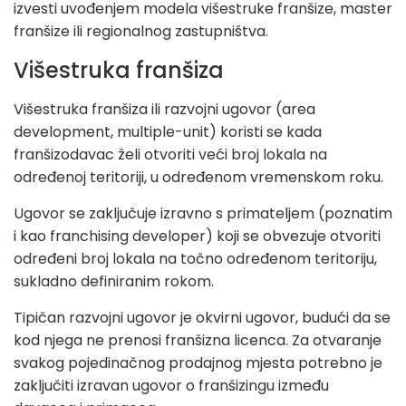
izvesti uvođenjem modela višestruke franšize, master
franšize ili regionalnog zastupništva.
Višestruka franšiza
Višestruka franšiza ili razvojni ugovor (area
development, multiple-unit) koristi se kada
franšizodavac želi otvoriti veći broj lokala na
određenoj teritoriji, u određenom vremenskom roku.
Ugovor se zaključuje izravno s primateljem (poznatim
i kao franchising developer) koji se obvezuje otvoriti
određeni broj lokala na točno određenom teritoriju,
sukladno definiranim rokom.
Tipičan razvojni ugovor je okvirni ugovor, budući da se
kod njega ne prenosi franšizna licenca. Za otvaranje
svakog pojedinačnog prodajnog mjesta potrebno je
zaključiti izravan ugovor o franšizingu između