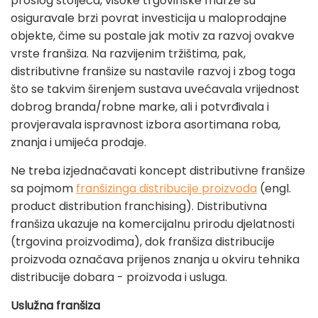
prošlog stoljeća, visoke trgovinske marže su
osiguravale brzi povrat investicija u maloprodajne
objekte, čime su postale jak motiv za razvoj ovakve
vrste franšiza. Na razvijenim tržištima, pak,
distributivne franšize su nastavile razvoj i zbog toga
što se takvim širenjem sustava uvećavala vrijednost
dobrog branda/robne marke, ali i potvrđivala i
provjeravala ispravnost izbora asortimana roba,
znanja i umijeća prodaje.
Ne treba izjednačavati koncept distributivne franšize
sa pojmom
franšizinga distribucije proizvoda
(engl.
product distribution franchising). Distributivna
franšiza ukazuje na komercijalnu prirodu djelatnosti
(trgovina proizvodima), dok franšiza distribucije
proizvoda označava prijenos znanja u okviru tehnika
distribucije dobara - proizvoda i usluga.
Uslužna franšiza