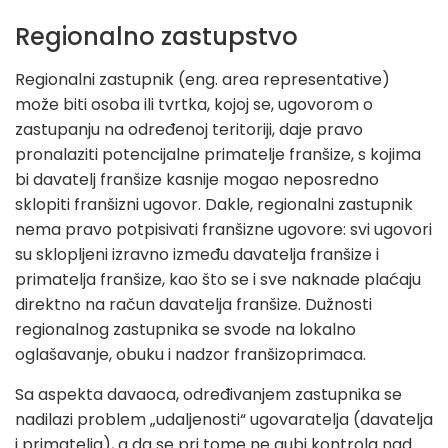
Regionalno zastupstvo
Regionalni zastupnik (eng. area representative)
može biti osoba ili tvrtka, kojoj se, ugovorom o
zastupanju na određenoj teritoriji, daje pravo
pronalaziti potencijalne primatelje franšize, s kojima
bi davatelj franšize kasnije mogao neposredno
sklopiti franšizni ugovor. Dakle, regionalni zastupnik
nema pravo potpisivati franšizne ugovore: svi ugovori
su sklopljeni izravno između davatelja franšize i
primatelja franšize, kao što se i sve naknade plaćaju
direktno na račun davatelja franšize. Dužnosti
regionalnog zastupnika se svode na lokalno
oglašavanje, obuku i nadzor franšizoprimaca.
Sa aspekta davaoca, određivanjem zastupnika se
nadilazi problem „udaljenosti“ ugovaratelja (davatelja
i primatelja), a da se pri tome ne gubi kontrola nad