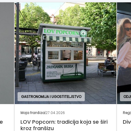
GASTRONOMIJA I UGOSTITELJSTVO
ODJ
Moja franšiza
|
27.04.2026
Regi
je
LOV Popcorn: tradicija koja se širi
Div
kroz franšizu