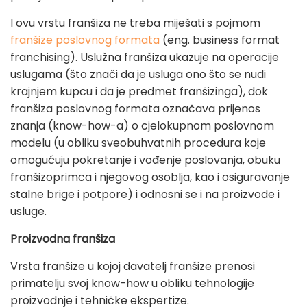
I ovu vrstu franšiza ne treba miješati s pojmom
franšize poslovnog formata
(eng. business format
franchising). Uslužna franšiza ukazuje na operacije
uslugama (što znači da je usluga ono što se nudi
krajnjem kupcu i da je predmet franšizinga), dok
franšiza poslovnog formata označava prijenos
znanja (know-how-a) o cjelokupnom poslovnom
modelu (u obliku sveobuhvatnih procedura koje
omogućuju pokretanje i vođenje poslovanja, obuku
franšizoprimca i njegovog osoblja, kao i osiguravanje
stalne brige i potpore) i odnosni se i na proizvode i
usluge.
Proizvodna franšiza
Vrsta franšize u kojoj davatelj franšize prenosi
primatelju svoj know-how u obliku tehnologije
proizvodnje i tehničke ekspertize.