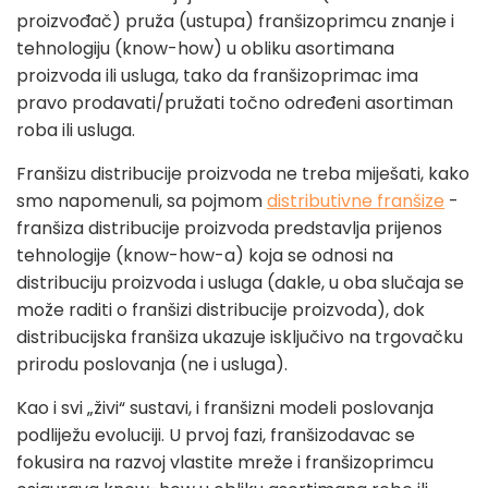
proizvođač) pruža (ustupa) franšizoprimcu znanje i
tehnologiju (know-how) u obliku asortimana
proizvoda ili usluga, tako da franšizoprimac ima
pravo prodavati/pružati točno određeni asortiman
roba ili usluga.
Franšizu distribucije proizvoda ne treba miješati, kako
smo napomenuli, sa pojmom
distributivne franšize
-
franšiza distribucije proizvoda predstavlja prijenos
tehnologije (know-how-a) koja se odnosi na
distribuciju proizvoda i usluga (dakle, u oba slučaja se
može raditi o franšizi distribucije proizvoda), dok
distribucijska franšiza ukazuje isključivo na trgovačku
prirodu poslovanja (ne i usluga).
Kao i svi „živi“ sustavi, i franšizni modeli poslovanja
podliježu evoluciji. U prvoj fazi, franšizodavac se
fokusira na razvoj vlastite mreže i franšizoprimcu