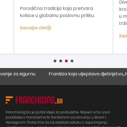
Div
Porodična tradicija koja pretvara
kro
kokice u globalnu poslovnu priliku.
u m
trži
Saznajte više
Saz
 sigurnu
Franšiza koja uljepšava djetinjstvo
„Naučna ku
Franchising.ba je portal ideja za poduzetne. Najveći smo izvor
podataka o franšizama te franšiznom poslovanju u Bosni i
Hercegovini. Portal ima za cilj olakšati odluku o započinjanju