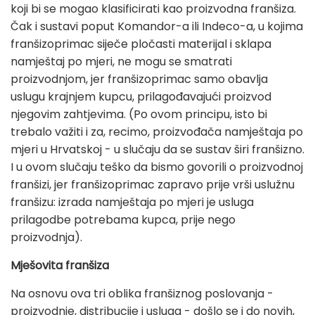
koji bi se mogao klasificirati kao proizvodna franšiza.
Čak i sustavi poput Komandor-a ili Indeco-a, u kojima
franšizoprimac siječe pločasti materijal i sklapa
namještaj po mjeri, ne mogu se smatrati
proizvodnjom, jer franšizoprimac samo obavlja
uslugu krajnjem kupcu, prilagođavajući proizvod
njegovim zahtjevima. (Po ovom principu, isto bi
trebalo važiti i za, recimo, proizvođača namještaja po
mjeri u Hrvatskoj - u slučaju da se sustav širi franšizno.
I u ovom slučaju teško da bismo govorili o proizvodnoj
franšizi, jer franšizoprimac zapravo prije vrši uslužnu
franšizu: izrada namještaja po mjeri je usluga
prilagodbe potrebama kupca, prije nego
proizvodnja).
Mješovita franšiza
Na osnovu ova tri oblika franšiznog poslovanja -
proizvodnje, distribucije i usluga - došlo se i do novih,