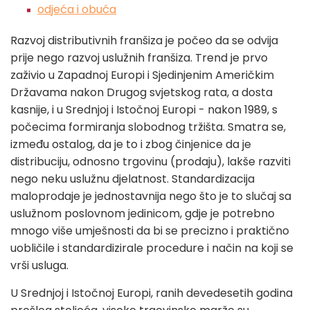
odjeća i obuća
Razvoj distributivnih franšiza je počeo da se odvija
prije nego razvoj uslužnih franšiza. Trend je prvo
zaživio u Zapadnoj Europi i Sjedinjenim Američkim
Državama nakon Drugog svjetskog rata, a dosta
kasnije, i u Srednjoj i Istočnoj Europi - nakon 1989, s
počecima formiranja slobodnog tržišta. Smatra se,
između ostalog, da je to i zbog činjenice da je
distribuciju, odnosno trgovinu (prodaju), lakše razviti
nego neku uslužnu djelatnost. Standardizacija
maloprodaje je jednostavnija nego što je to slučaj sa
uslužnom poslovnom jedinicom, gdje je potrebno
mnogo više umješnosti da bi se precizno i praktično
uobličile i standardizirale procedure i način na koji se
vrši usluga.
U Srednjoj i Istočnoj Europi, ranih devedesetih godina