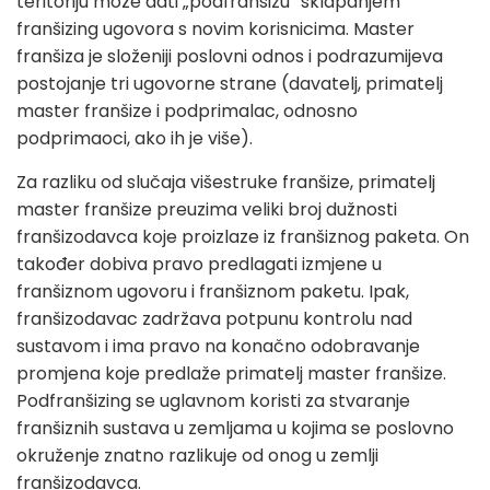
teritoriju može dati „podfranšizu“ sklapanjem
franšizing ugovora s novim korisnicima. Master
franšiza je složeniji poslovni odnos i podrazumijeva
postojanje tri ugovorne strane (davatelj, primatelj
master franšize i podprimalac, odnosno
podprimaoci, ako ih je više).
Za razliku od slučaja višestruke franšize, primatelj
master franšize preuzima veliki broj dužnosti
franšizodavca koje proizlaze iz franšiznog paketa. On
također dobiva pravo predlagati izmjene u
franšiznom ugovoru i franšiznom paketu. Ipak,
franšizodavac zadržava potpunu kontrolu nad
sustavom i ima pravo na konačno odobravanje
promjena koje predlaže primatelj master franšize.
Podfranšizing se uglavnom koristi za stvaranje
franšiznih sustava u zemljama u kojima se poslovno
okruženje znatno razlikuje od onog u zemlji
franšizodavca.