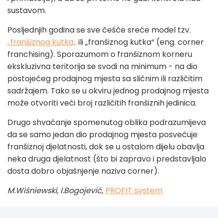
sustavom.
Posljednjih godina se sve češće sreće model tzv.
„franšiznog kutka„
ili „franšiznog kutka“ (eng. corner
franchising). Sporazumom o franšiznom korneru
ekskluzivna teritorija se svodi na minimum - na dio
postojećeg prodajnog mjesta sa sličnim ili različitim
sadržajem. Tako se u okviru jednog prodajnog mjesta
može otvoriti veći broj različitih franšiznih jedinica.
Drugo shvaćanje spomenutog oblika podrazumijeva
da se samo jedan dio prodajnog mjesta posvećuje
franšiznoj djelatnosti, dok se u ostalom dijelu obavlja
neka druga djelatnost (što bi zapravo i predstavljalo
dosta dobro objašnjenje naziva corner).
M.Wiśniewski, I.Bogojević,
PROFIT system