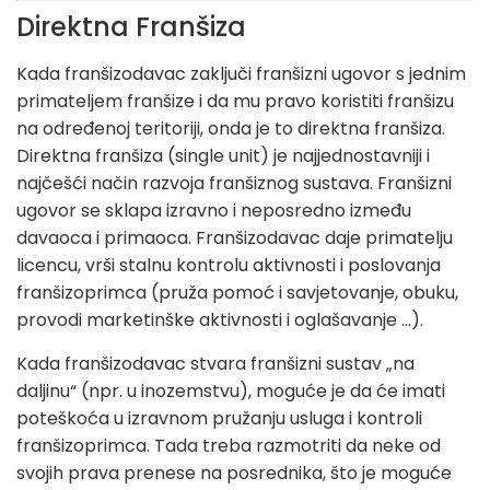
Direktna Franšiza
Kada franšizodavac zaključi franšizni ugovor s jednim
primateljem franšize i da mu pravo koristiti franšizu
na određenoj teritoriji, onda je to direktna franšiza.
Direktna franšiza (single unit) je najjednostavniji i
najčešći način razvoja franšiznog sustava. Franšizni
ugovor se sklapa izravno i neposredno između
davaoca i primaoca. Franšizodavac daje primatelju
licencu, vrši stalnu kontrolu aktivnosti i poslovanja
franšizoprimca (pruža pomoć i savjetovanje, obuku,
provodi marketinške aktivnosti i oglašavanje ...).
Kada franšizodavac stvara franšizni sustav „na
daljinu“ (npr. u inozemstvu), moguće je da će imati
poteškoća u izravnom pružanju usluga i kontroli
franšizoprimca. Tada treba razmotriti da neke od
svojih prava prenese na posrednika, što je moguće