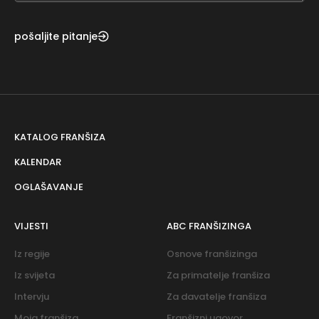
pošaljite pitanje
KATALOG FRANŠIZA
KALENDAR
OGLAŠAVANJE
VIJESTI
ABC FRANŠIZINGA
Iz regije
Osnove franšizinga
Iz svijeta
Za primatelje franšiza
Intervju
Za davatelje franšiza
Moja franšiza
Franšizni ugovor