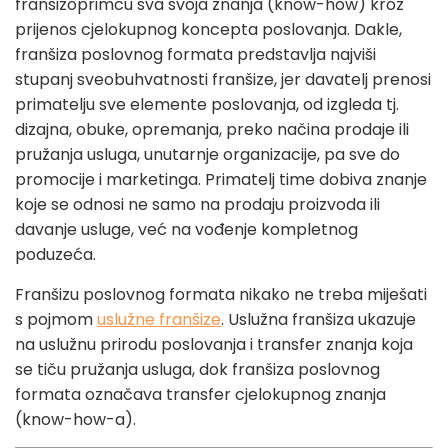
franšizoprimcu sva svoja znanja (know-how) kroz
prijenos cjelokupnog koncepta poslovanja. Dakle,
franšiza poslovnog formata predstavlja najviši
stupanj sveobuhvatnosti franšize, jer davatelj prenosi
primatelju sve elemente poslovanja, od izgleda tj.
dizajna, obuke, opremanja, preko načina prodaje ili
pružanja usluga, unutarnje organizacije, pa sve do
promocije i marketinga. Primatelj time dobiva znanje
koje se odnosi ne samo na prodaju proizvoda ili
davanje usluge, već na vođenje kompletnog
poduzeća.
Franšizu poslovnog formata nikako ne treba miješati
s pojmom
uslužne franšize
. Uslužna franšiza ukazuje
na uslužnu prirodu poslovanja i transfer znanja koja
se tiču pružanja usluga, dok franšiza poslovnog
formata označava transfer cjelokupnog znanja
(know-how-a).