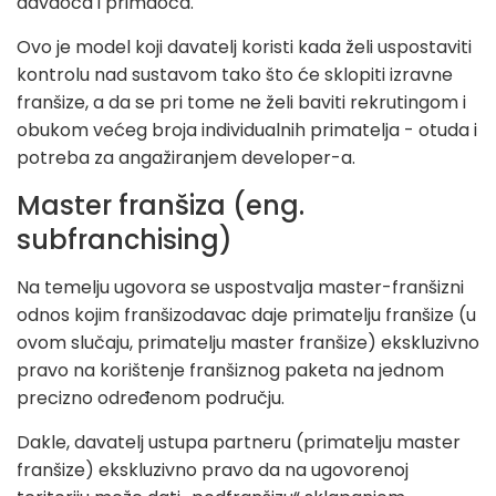
davaoca i primaoca.
Ovo je model koji davatelj koristi kada želi uspostaviti
kontrolu nad sustavom tako što će sklopiti izravne
franšize, a da se pri tome ne želi baviti rekrutingom i
obukom većeg broja individualnih primatelja - otuda i
potreba za angažiranjem developer-a.
Master franšiza (eng.
subfranchising)
Na temelju ugovora se uspostvalja master-franšizni
odnos kojim franšizodavac daje primatelju franšize (u
ovom slučaju, primatelju master franšize) ekskluzivno
pravo na korištenje franšiznog paketa na jednom
precizno određenom području.
Dakle, davatelj ustupa partneru (primatelju master
franšize) ekskluzivno pravo da na ugovorenoj