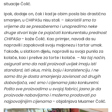
situacije Čolić.
Ipak, dodaje on, čak i kad je obim posla bio drastično
smanjen, u CHIPASu nisu stali. –
Iskoristili smo to
vrijeme da se presaberemo i unapredimo neke
druge stvari koje će pojačati konkurentsku prednost
CHIPASa
– kaže Čolić. Kao primjer, navodi da su
napravili i zapakovali svoju majonezu i tartar umak.
Takođe, u slatkom dijelu, napravili su svoja punila za
kolače, kao i prelive za torte i kolače.
– Na taj način,
osigurali smo da naši proizvodi uvijek imaju isti
standard, isti okus, miris, boju i konzistenciju. I ne
samo što je dosta smanjenja zavisnost od drugih
dobavljača, već smo i cijenama jako konkuretni.
Pošto sve proizvodimo u svojoj fabrici, jasno je da
proizvode nabavljamo i možemo prodavati po
najpovoljnijim cijenama
– objašnjava Muamer Čolić.