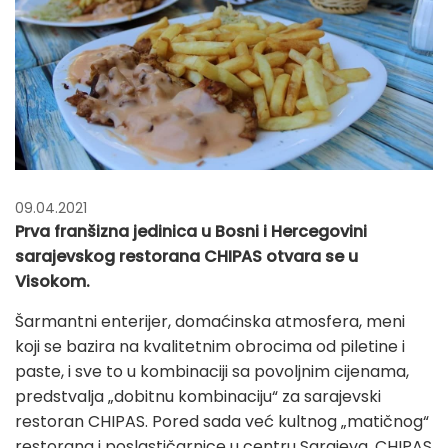
09.04.2021
Prva franšizna jedinica u Bosni i Hercegovini
sarajevskog restorana CHIPAS otvara se u
Visokom.
Šarmantni enterijer, domaćinska atmosfera, meni
koji se bazira na kvalitetnim obrocima od piletine i
paste, i sve to u kombinaciji sa povoljnim cijenama,
predstvalja „dobitnu kombinaciju“ za sarajevski
restoran CHIPAS. Pored sada već kultnog „matičnog“
restorana i poslastičarnice u centru Sarajeva, CHIPAS