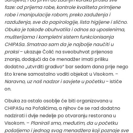
faze: od prijema robe, kontrole kvaliteta primljene
robe i manipulacije robom, preko zaduženja i
razduženja, sve do papirologije, lista higijene i slično.
Obuka je takođe obuhvatila i odnos sa uposlenima,
mušterijama i kompletni sistem funkcionisanja
CHIPASa. Smatrao sam da je najbolje naučiti u
praksi
– ukazuje Čolić na sveobuhvat prijenosa
znanja, dodajući da će menadžer imati priliku
dodatno „utvrditi gradivo“ bar sedam dana prije nego
što krene samostalno voditi objekat u Visokom. –
Naravno, uz naš nadzor i savjete u početku
– ističe
on.
Obuka za ostalo osoblje će biti organizovana u
CHIPASu na Pofalićima, a njihov će se rad dodatno
nadzirati i dvije nedelje po otvaranju restorana u
Visokom. –
Planirali smo, međutim, da u početku
pošaljemo i jednog svog menadžera koji poznaje sve