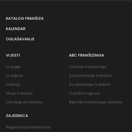
KATALOG FRANŠIZA
KALENDAR
OGLAŠAVANJE
VIJESTI
ABC FRANŠIZINGA
Iz regije
Osnove franšizinga
Iz svijeta
Za primatelje franšiza
Intervju
Za davatelje franšiza
Moja franšiza
Franšizni ugovor
Od ideje do biznisa
Riječnik franšizinga i biznisa
ZAJEDNICA
Registracija kandidata