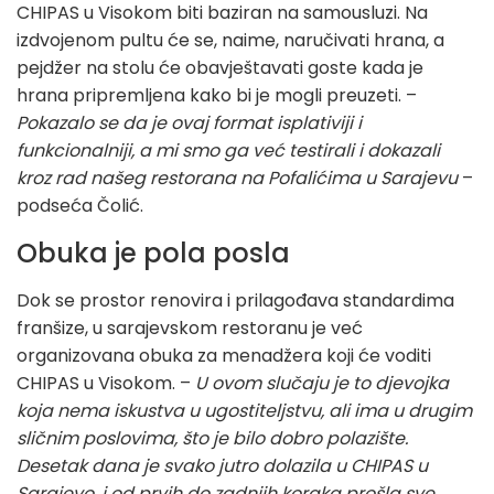
CHIPAS u Visokom biti baziran na samousluzi. Na
izdvojenom pultu će se, naime, naručivati hrana, a
pejdžer na stolu će obavještavati goste kada je
hrana pripremljena kako bi je mogli preuzeti. –
Pokazalo se da je ovaj format isplativiji i
funkcionalniji, a mi smo ga već testirali i dokazali
kroz rad našeg restorana na Pofalićima u Sarajevu
–
podseća Čolić.
Obuka je pola posla
Dok se prostor renovira i prilagođava standardima
franšize, u sarajevskom restoranu je već
organizovana obuka za menadžera koji će voditi
CHIPAS u Visokom. –
U ovom slučaju je to djevojka
koja nema iskustva u ugostiteljstvu, ali ima u drugim
sličnim poslovima, što je bilo dobro polazište.
Desetak dana je svako jutro dolazila u CHIPAS u
Sarajevo, i od prvih do zadnjih koraka prošla sve