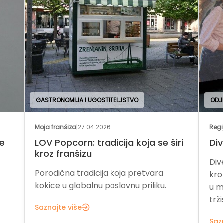
GASTRONOMIJA I UGOSTITELJSTVO
ODJ
Moja franšiza
|
27.04.2026
Regi
je
LOV Popcorn: tradicija koja se širi
Div
kroz franšizu
Div
Porodična tradicija koja pretvara
kro
kokice u globalnu poslovnu priliku.
u m
trži
Saznajte više
Saz