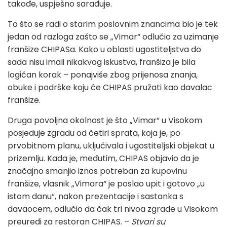
takođe, uspješno sarađuje.
To što se radi o starim poslovnim znancima bio je tek
jedan od razloga zašto se „Vimar“ odlučio za uzimanje
franšize CHIPASa. Kako u oblasti ugostiteljstva do
sada nisu imali nikakvog iskustva, franšiza je bila
logičan korak – ponajviše zbog prijenosa znanja,
obuke i podrške koju će CHIPAS pružati kao davalac
franšize.
Druga povoljna okolnost je što „Vimar“ u Visokom
posjeduje zgradu od četiri sprata, koja je, po
prvobitnom planu, uključivala i ugostiteljski objekat u
prizemlju. Kada je, međutim, CHIPAS objavio da je
značajno smanjio iznos potreban za kupovinu
franšize, vlasnik „Vimara“ je poslao upit i gotovo „u
istom danu“, nakon prezentacije i sastanka s
davaocem, odlučio da čak tri nivoa zgrade u Visokom
preuredi za restoran CHIPAS. –
Stvari su