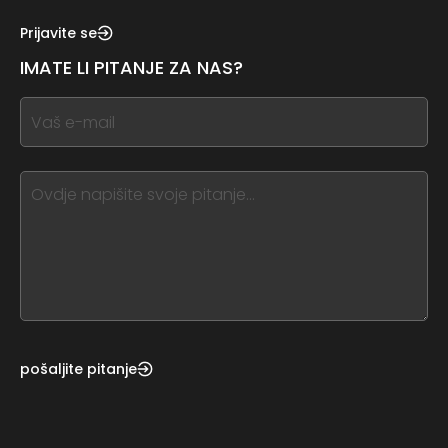
see
this,
Prijavite se
leave
IMATE LI PITANJE ZA NAS?
this
form
If
field
you
blank
see
this,
leave
this
form
field
blank
pošaljite pitanje