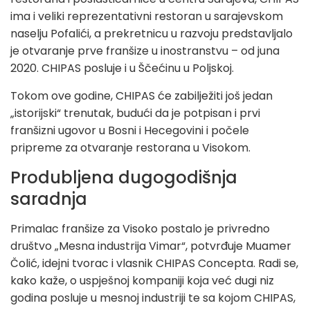
ima i veliki reprezentativni restoran u sarajevskom
naselju Pofalići, a prekretnicu u razvoju predstavljalo
je otvaranje prve franšize u inostranstvu – od juna
2020. CHIPAS posluje i u Ščećinu u Poljskoj.
Tokom ove godine, CHIPAS će zabilježiti još jedan
„istorijski“ trenutak, budući da je potpisan i prvi
franšizni ugovor u Bosni i Hecegovini i počele
pripreme za otvaranje restorana u Visokom.
Produbljena dugogodišnja
saradnja
Primalac franšize za Visoko postalo je privredno
društvo „Mesna industrija Vimar“, potvrđuje Muamer
Čolić, idejni tvorac i vlasnik CHIPAS Concepta. Radi se,
kako kaže, o uspješnoj kompaniji koja već dugi niz
godina posluje u mesnoj industriji te sa kojom CHIPAS,