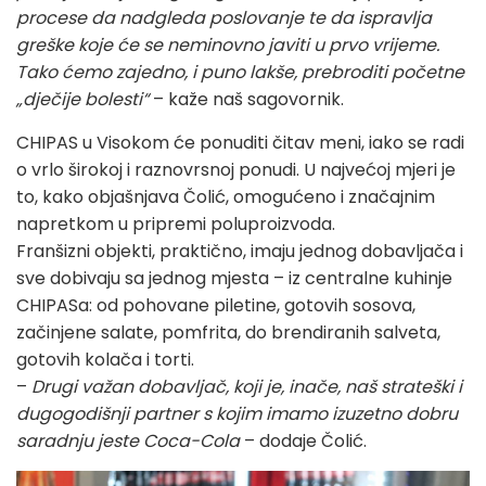
procese da nadgleda poslovanje te da ispravlja
greške koje će se neminovno javiti u prvo vrijeme.
Tako ćemo zajedno, i puno lakše, prebroditi početne
„dječije bolesti“
– kaže naš sagovornik.
CHIPAS u Visokom će ponuditi čitav meni, iako se radi
o vrlo širokoj i raznovrsnoj ponudi. U najvećoj mjeri je
to, kako objašnjava Čolić, omogućeno i značajnim
napretkom u pripremi poluproizvoda.
Franšizni objekti, praktično, imaju jednog dobavljača i
sve dobivaju sa jednog mjesta – iz centralne kuhinje
CHIPASa: od pohovane piletine, gotovih sosova,
začinjene salate, pomfrita, do brendiranih salveta,
gotovih kolača i torti.
–
Drugi važan dobavljač, koji je, inače, naš strateški i
dugogodišnji partner s kojim imamo izuzetno dobru
saradnju jeste Coca-Cola
– dodaje Čolić.