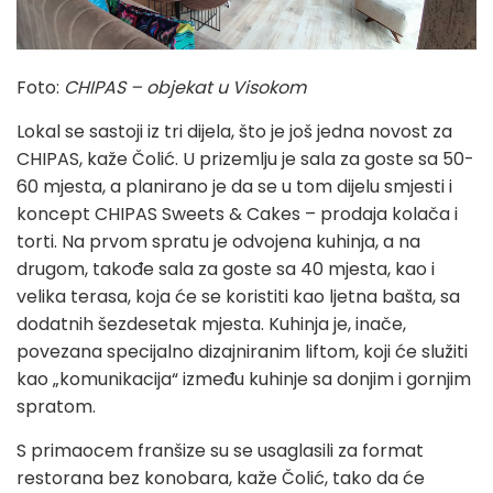
Foto:
CHIPAS – objekat u Visokom
Lokal se sastoji iz tri dijela, što je još jedna novost za
CHIPAS, kaže Čolić. U prizemlju je sala za goste sa 50-
60 mjesta, a planirano je da se u tom dijelu smjesti i
koncept CHIPAS Sweets & Cakes – prodaja kolača i
torti. Na prvom spratu je odvojena kuhinja, a na
drugom, takođe sala za goste sa 40 mjesta, kao i
velika terasa, koja će se koristiti kao ljetna bašta, sa
dodatnih šezdesetak mjesta. Kuhinja je, inače,
povezana specijalno dizajniranim liftom, koji će služiti
kao „komunikacija“ između kuhinje sa donjim i gornjim
spratom.
S primaocem franšize su se usaglasili za format
restorana bez konobara, kaže Čolić, tako da će