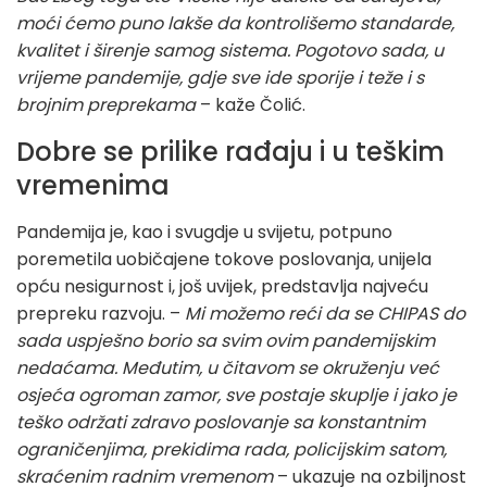
moći ćemo puno lakše da kontrolišemo standarde,
kvalitet i širenje samog sistema. Pogotovo sada, u
vrijeme pandemije, gdje sve ide sporije i teže i s
brojnim preprekama
– kaže Čolić.
Dobre se prilike rađaju i u teškim
vremenima
Pandemija je, kao i svugdje u svijetu, potpuno
poremetila uobičajene tokove poslovanja, unijela
opću nesigurnost i, još uvijek, predstavlja najveću
prepreku razvoju. –
Mi možemo reći da se CHIPAS do
sada uspješno borio sa svim ovim pandemijskim
nedaćama. Međutim, u čitavom se okruženju već
osjeća ogroman zamor, sve postaje skuplje i jako je
teško održati zdravo poslovanje sa konstantnim
ograničenjima, prekidima rada, policijskim satom,
skraćenim radnim vremenom
– ukazuje na ozbiljnost