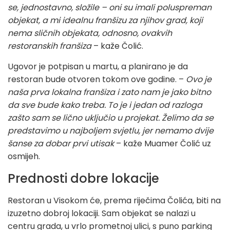
se, jednostavno, složile – oni su imali poluspreman
objekat, a mi idealnu franšizu za njihov grad, koji
nema sličnih objekata, odnosno, ovakvih
restoranskih franšiza
– kaže Čolić.
Ugovor je potpisan u martu, a planirano je da
restoran bude otvoren tokom ove godine. –
Ovo je
naša prva lokalna franšiza i zato nam je jako bitno
da sve bude kako treba. To je i jedan od razloga
zašto sam se lično uključio u projekat. Želimo da se
predstavimo u najboljem svjetlu, jer nemamo dvije
šanse za dobar prvi utisak
– kaže Muamer Čolić uz
osmijeh.
Prednosti dobre lokacije
Restoran u Visokom će, prema riječima Čolića, biti na
izuzetno dobroj lokaciji. Sam objekat se nalazi u
centru grada, u vrlo prometnoj ulici, s puno parking