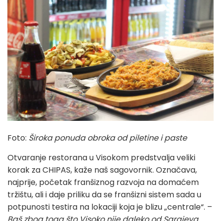
Foto:
Široka ponuda obroka od piletine i paste
Otvaranje restorana u Visokom predstvalja veliki
korak za CHIPAS, kaže naš sagovornik. Označava,
najprije, početak franšiznog razvoja na domaćem
tržištu, ali i daje priliku da se franšizni sistem sada u
potpunosti testira na lokaciji koja je blizu „centrale“. –
Baš zbog toga što Visoko nije daleko od Sarajeva,