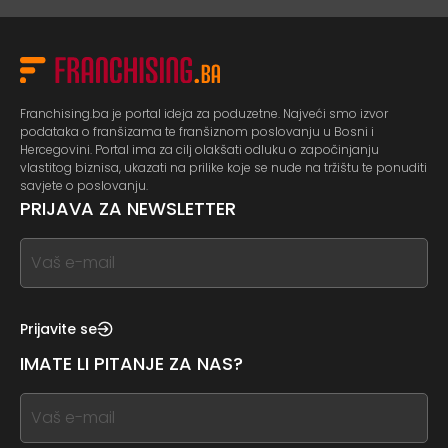
Franchising.ba je portal ideja za poduzetne. Najveći smo izvor
podataka o franšizama te franšiznom poslovanju u Bosni i
Hercegovini. Portal ima za cilj olakšati odluku o započinjanju
vlastitog biznisa, ukazati na prilike koje se nude na tržištu te ponuditi
savjete o poslovanju.
PRIJAVA ZA NEWSLETTER
If
you
see
this,
Prijavite se
leave
IMATE LI PITANJE ZA NAS?
this
form
If
field
you