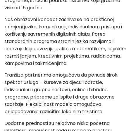
programe, stručnu podršku i iskustvo koje gradimo
više od 15 godina.
Naš obrazovni koncept zasniva se na praktičnoj
primjeni jezika, komunikaciji, individualnom pristupu i
korištenju savremenih digitalnih alata. Pored
standardnih programa stranih jezika razvijamo i
sadržaje koji povezuju jezike s matematikom, logičkim
razmišljanjem, kreativnim projektima, radionicama,
kampovima i takmičenjima.
Franšiza partnerima omogućava da ponude širok
spektar usluga – kurseve za djecu i odrasle,
individualnu i grupnu nastavu, online i hibridne
programe, pripreme za ispite i druge obrazovne
sadržaje. Fleksibilnost modela omogućava
prilagođavanje različitim lokalnim tržištima.
Dodatne prednosti su relativno niska početna
investicija, mogućnost rada u manjem prostoru,