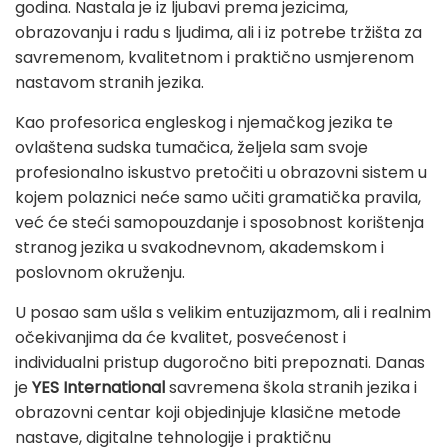
godina. Nastala je iz ljubavi prema jezicima,
obrazovanju i radu s ljudima, ali i iz potrebe tržišta za
savremenom, kvalitetnom i praktično usmjerenom
nastavom stranih jezika.
Kao profesorica engleskog i njemačkog jezika te
ovlaštena sudska tumačica, željela sam svoje
profesionalno iskustvo pretočiti u obrazovni sistem u
kojem polaznici neće samo učiti gramatička pravila,
već će steći samopouzdanje i sposobnost korištenja
stranog jezika u svakodnevnom, akademskom i
poslovnom okruženju.
U posao sam ušla s velikim entuzijazmom, ali i realnim
očekivanjima da će kvalitet, posvećenost i
individualni pristup dugoročno biti prepoznati. Danas
je
YES International
savremena škola stranih jezika i
obrazovni centar koji objedinjuje klasične metode
nastave, digitalne tehnologije i praktičnu