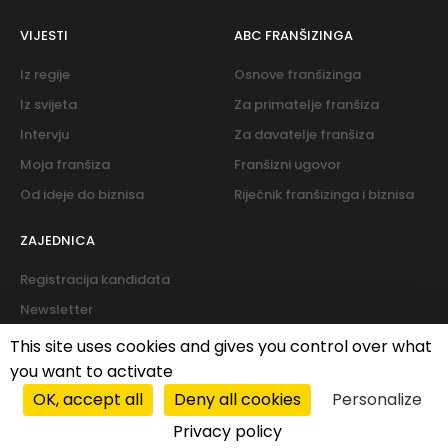
VIJESTI
ABC FRANŠIZINGA
Iz regije
Osnove franšizinga
Iz svijeta
Za primatelje franšiza
Intervju
Za davatelje franšiza
Moja franšiza
Franšizni ugovor
Od ideje do biznisa
Riječnik franšizinga i biznisa
ZAJEDNICA
Registracija kandidata
Newsletter
Forum
This site uses cookies and gives you control over what
you want to activate
OK, accept all
Deny all cookies
Personalize
Cookies
|
Politika privatnosti
Privacy policy
© 2026 PROFIT system. All rights reserved.