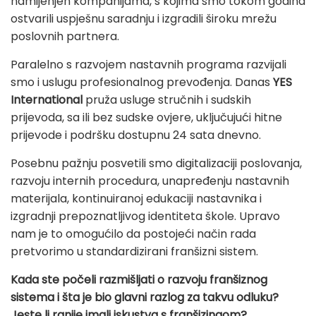
namijenjen kompanijama, s kojima smo tokom godina
ostvarili uspješnu saradnju i izgradili široku mrežu
poslovnih partnera.
Paralelno s razvojem nastavnih programa razvijali
smo i uslugu profesionalnog prevođenja. Danas
YES
International
pruža usluge stručnih i sudskih
prijevoda, sa ili bez sudske ovjere, uključujući hitne
prijevode i podršku dostupnu 24 sata dnevno.
Posebnu pažnju posvetili smo digitalizaciji poslovanja,
razvoju internih procedura, unapređenju nastavnih
materijala, kontinuiranoj edukaciji nastavnika i
izgradnji prepoznatljivog identiteta škole. Upravo
nam je to omogućilo da postojeći način rada
pretvorimo u standardizirani franšizni sistem.
Kada ste počeli razmišljati o razvoju franšiznog
sistema i šta je bio glavni razlog za takvu odluku?
Jeste li ranije imali iskustva s franšizingom?