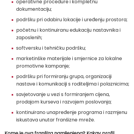
operativne procedure i kompletnu
dokumentaciju;
podršku pri odabiru lokacije i uređenju prostora;
početnu i kontinuiranu edukaciju nastavnika i
zaposlenih;
softversku i tehničku podršku;
marketinške materijale i smjernice za lokalne
promotivne kampanje;
podršku pri formiranju grupa, organizaciji
nastave i komunikaciji s roditeljima i polaznicima;
savjetovanje u vezi s formiranjem cijena,
prodajom kurseva i razvojem poslovanja;
kontinuirano unapređenje programa i razmjenu
iskustava unutar franšizne mreže.
Kome je ova franšiza namijenjena? Kakav profil