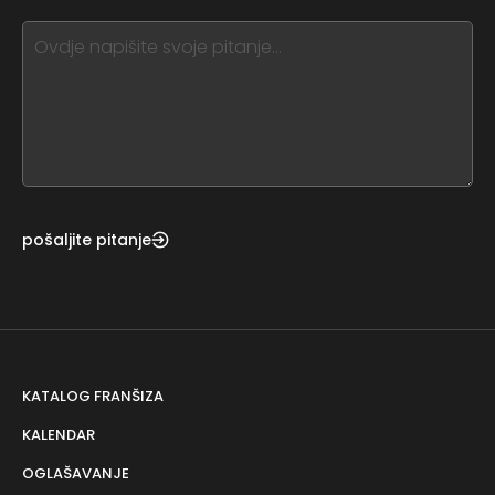
blank
see
this,
leave
this
form
field
blank
pošaljite pitanje
KATALOG FRANŠIZA
KALENDAR
OGLAŠAVANJE