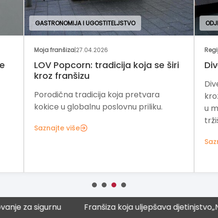
GASTRONOMIJA I UGOSTITELJSTVO
ODJ
Moja franšiza
|
27.04.2026
Regi
je
LOV Popcorn: tradicija koja se širi
Div
kroz franšizu
Div
Porodična tradicija koja pretvara
kro
kokice u globalnu poslovnu priliku.
u m
trži
Saznajte više
Saz
sigurnu
Franšiza koja uljepšava djetinjstvo
„Naučna ku