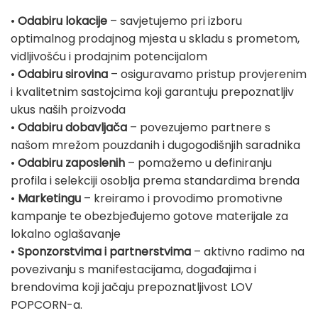
•
Odabiru lokacije
– savjetujemo pri izboru
optimalnog prodajnog mjesta u skladu s prometom,
vidljivošću i prodajnim potencijalom
•
Odabiru sirovina
– osiguravamo pristup provjerenim
i kvalitetnim sastojcima koji garantuju prepoznatljiv
ukus naših proizvoda
•
Odabiru dobavljača
– povezujemo partnere s
našom mrežom pouzdanih i dugogodišnjih saradnika
•
Odabiru zaposlenih
– pomažemo u definiranju
profila i selekciji osoblja prema standardima brenda
•
Marketingu
– kreiramo i provodimo promotivne
kampanje te obezbjeđujemo gotove materijale za
lokalno oglašavanje
•
Sponzorstvima i partnerstvima
– aktivno radimo na
povezivanju s manifestacijama, događajima i
brendovima koji jačaju prepoznatljivost LOV
POPCORN-a.