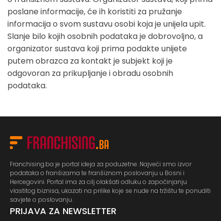
poslane informacije, će ih koristiti za pružanje
informacija o svom sustavu osobi koja je unijela upit.
Slanje bilo kojih osobnih podataka je dobrovoljno, a
organizator sustava koji prima podakte unijete
putem obrazca za kontakt je subjekt koji je
odgovoran za prikupljanje i obradu osobnih
podataka.
Franchising.ba je portal ideja za poduzetne. Najveći smo izvor
podataka o franšizama te franšiznom poslovanju u Bosni i
Hercegovini. Portal ima za cilj olakšati odluku o započinjanju
vlastitog biznisa, ukazati na prilike koje se nude na tržištu te ponuditi
savjete o poslovanju.
PRIJAVA ZA NEWSLETTER