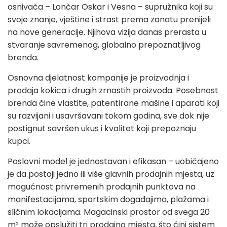
osnivača – Lončar Oskar i Vesna – supružnika koji su
svoje znanje, vještine i strast prema zanatu prenijeli
na nove generacije. Njihova vizija danas prerasta u
stvaranje savremenog, globalno prepoznatljivog
brenda.
Osnovna djelatnost kompanije je proizvodnja i
prodaja kokica i drugih zrnastih proizvoda. Posebnost
brenda čine vlastite, patentirane mašine i aparati koji
su razvijani i usavršavani tokom godina, sve dok nije
postignut savršen ukus i kvalitet koji prepoznaju
kupci.
Poslovni model je jednostavan i efikasan – uobičajeno
je da postoji jedno ili više glavnih prodajnih mjesta, uz
mogućnost privremenih prodajnih punktova na
manifestacijama, sportskim događajima, plažama i
sličnim lokacijama. Magacinski prostor od svega 20
m² može opslužiti tri prodajna mjesta, što čini sistem