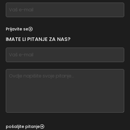
If
you
see
this,
Prijavite se
leave
IMATE LI PITANJE ZA NAS?
this
form
If
field
you
blank
see
this,
leave
this
form
field
blank
pošaljite pitanje