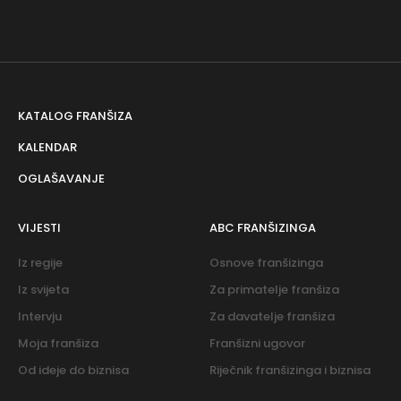
KATALOG FRANŠIZA
KALENDAR
OGLAŠAVANJE
VIJESTI
ABC FRANŠIZINGA
Iz regije
Osnove franšizinga
Iz svijeta
Za primatelje franšiza
Intervju
Za davatelje franšiza
Moja franšiza
Franšizni ugovor
Od ideje do biznisa
Riječnik franšizinga i biznisa