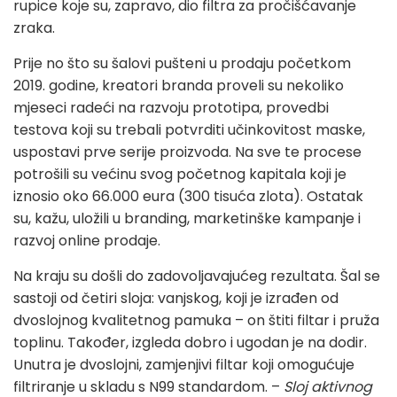
rupice koje su, zapravo, dio filtra za pročišćavanje
zraka.
Prije no što su šalovi pušteni u prodaju početkom
2019. godine, kreatori branda proveli su nekoliko
mjeseci radeći na razvoju prototipa, provedbi
testova koji su trebali potvrditi učinkovitost maske,
uspostavi prve serije proizvoda. Na sve te procese
potrošili su većinu svog početnog kapitala koji je
iznosio oko 66.000 eura (300 tisuća zlota). Ostatak
su, kažu, uložili u branding, marketinške kampanje i
razvoj online prodaje.
Na kraju su došli do zadovoljavajućeg rezultata. Šal se
sastoji od četiri sloja: vanjskog, koji je izrađen od
dvoslojnog kvalitetnog pamuka – on štiti filtar i pruža
toplinu. Također, izgleda dobro i ugodan je na dodir.
Unutra je dvoslojni, zamjenjivi filtar koji omogućuje
filtriranje u skladu s N99 standardom. –
Sloj aktivnog