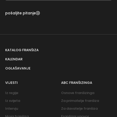
pošaljite pitanje
KATALOG FRANŠIZA
KALENDAR
OGLAŠAVANJE
VIJESTI
ABC FRANŠIZINGA
Iz regije
Osnove franšizinga
Iz svijeta
Za primatelje franšiza
Intervju
Za davatelje franšiza
Moja franšiza
Franšizni ugovor