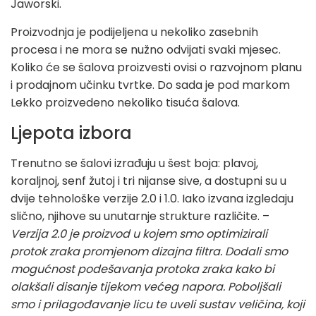
Jaworski.
Proizvodnja je podijeljena u nekoliko zasebnih
procesa i ne mora se nužno odvijati svaki mjesec.
Koliko će se šalova proizvesti ovisi o razvojnom planu
i prodajnom učinku tvrtke. Do sada je pod markom
Lekko proizvedeno nekoliko tisuća šalova.
Ljepota izbora
Trenutno se šalovi izrađuju u šest boja: plavoj,
koraljnoj, senf žutoj i tri nijanse sive, a dostupni su u
dvije tehnološke verzije 2.0 i 1.0. Iako izvana izgledaju
slično, njihove su unutarnje strukture različite. –
Verzija 2.0 je proizvod u kojem smo optimizirali
protok zraka promjenom dizajna filtra. Dodali smo
mogućnost podešavanja protoka zraka kako bi
olakšali disanje tijekom većeg napora. Poboljšali
smo i prilagođavanje licu te uveli sustav veličina, koji