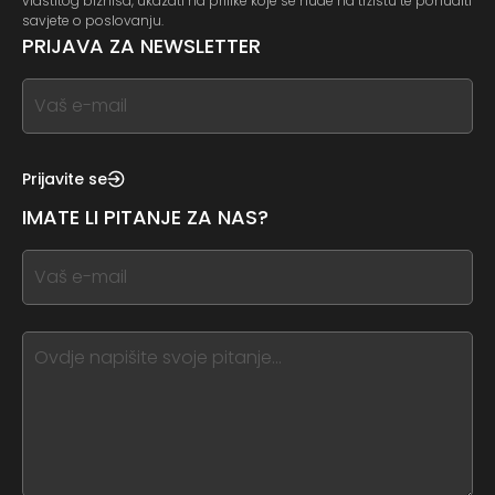
vlastitog biznisa, ukazati na prilike koje se nude na tržištu te ponuditi
savjete o poslovanju.
PRIJAVA ZA NEWSLETTER
If
you
see
this,
Prijavite se
leave
IMATE LI PITANJE ZA NAS?
this
form
If
field
you
blank
see
this,
leave
this
form
field
blank