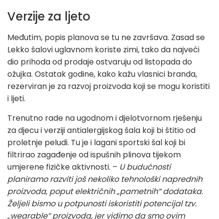
Verzije za ljeto
Međutim, popis planova se tu ne završava. Zasad se
Lekko šalovi uglavnom koriste zimi, tako da najveći
dio prihoda od prodaje ostvaruju od listopada do
ožujka. Ostatak godine, kako kažu vlasnici branda,
rezerviran je za razvoj proizvoda koji se mogu koristiti
i ljeti.
Trenutno rade na ugodnom i djelotvornom rješenju
za djecu i verziji antialergijskog šala koji bi štitio od
proletnje peludi. Tu je i lagani sportski šal koji bi
filtrirao zagađenje od ispušnih plinova tijekom
umjerene fizičke aktivnosti. –
U budućnosti
planiramo razviti još nekoliko tehnološki naprednih
proizvoda, poput električnih „pametnih“ dodataka.
Željeli bismo u potpunosti iskoristiti potencijal tzv.
„wearable“ proizvoda, jer vidimo da smo ovim