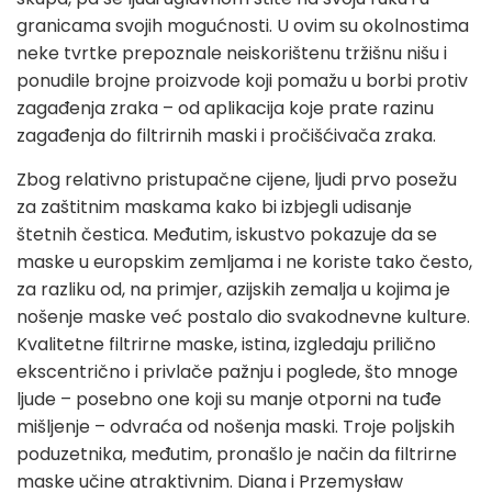
granicama svojih mogućnosti. U ovim su okolnostima
neke tvrtke prepoznale neiskorištenu tržišnu nišu i
ponudile brojne proizvode koji pomažu u borbi protiv
zagađenja zraka – od aplikacija koje prate razinu
zagađenja do filtrirnih maski i pročišćivača zraka.
Zbog relativno pristupačne cijene, ljudi prvo posežu
za zaštitnim maskama kako bi izbjegli udisanje
štetnih čestica. Međutim, iskustvo pokazuje da se
maske u europskim zemljama i ne koriste tako često,
za razliku od, na primjer, azijskih zemalja u kojima je
nošenje maske već postalo dio svakodnevne kulture.
Kvalitetne filtrirne maske, istina, izgledaju prilično
ekscentrično i privlače pažnju i poglede, što mnoge
ljude – posebno one koji su manje otporni na tuđe
mišljenje – odvraća od nošenja maski. Troje poljskih
poduzetnika, međutim, pronašlo je način da filtrirne
maske učine atraktivnim. Diana i Przemysław