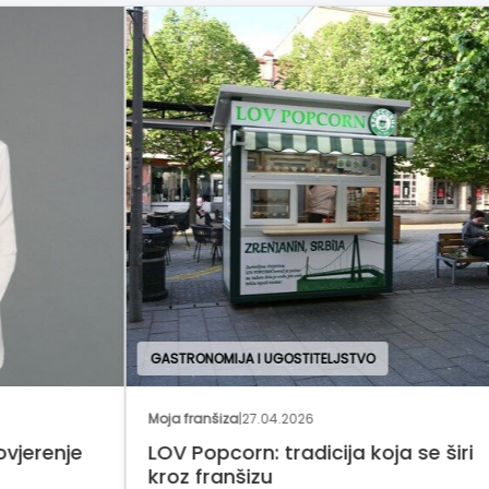
GASTRONOMIJA I UGOSTITELJSTVO
ODJ
Moja franšiza
|
27.04.2026
Regi
je
LOV Popcorn: tradicija koja se širi
Div
kroz franšizu