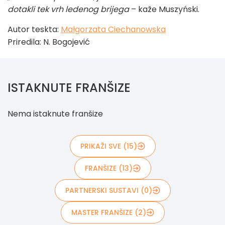
dotakli tek vrh ledenog brijega
– kaže Muszyński.
Autor teskta:
Małgorzata Ciechanowska
Priredila: N. Bogojević
ISTAKNUTE FRANŠIZE
Nema istaknute franšize
PRIKAŽI SVE (15)
FRANŠIZE (13)
PARTNERSKI SUSTAVI (0)
MASTER FRANŠIZE (2)