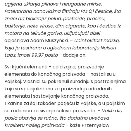
ugljena uklanja plinove i neugodne mirise.
Patentirana nanovlakna filtriraju PM 0,1 čestice, što
znači da blokiraju: pelud, pesticide, prašinu,
bakterije, neke viruse, dim cigarete, kao i čestice iz
motora na tekuće gorivo, uključujući dizel
–
objašnjava Adam Muszyński. –
Učinkovitost maske,
koja je testirana u uglednom laboratoriju Nelson
Labs, iznosi 99,97 posto
– dodaje on.
Svi ključni elementi – od dizajna, proizvodnje
elemenata do konačnog proizvoda – nastali su u
Poljskoj. Vlasnici su pokrenuli suradnju s postrojenjima
koja su specijalizirana za proizvodnju određenih
elemenata i sastavljanje konačnog proizvoda.
Tkanine za šal također potječu iz Poljske, a u poljskim
se radionica za šivanje šalovi i proizvode. –
Veliki dio
posla obavlja se ručno, što dodatno uvećava
kvalitetu našeg proizvoda
– kaže Przemysław