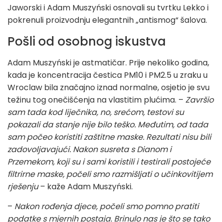
Jaworski i Adam Muszyński osnovali su tvrtku Lekko i
pokrenuli proizvodnju elegantnih „antismog“ šalova.
Pošli od osobnog iskustva
Adam Muszyński je astmatičar. Prije nekoliko godina,
kada je koncentracija čestica PM10 i PM2.5 u zraku u
Wroclaw bila značajno iznad normalne, osjetio je svu
težinu tog onečišćenja na vlastitim plućima. –
Završio
sam tada kod liječnika, no, srećom, testovi su
pokazali da stanje nije bilo teško. Međutim, od tada
sam počeo koristiti zaštitne maske. Rezultati nisu bili
zadovoljavajući. Nakon susreta s Dianom i
Przemekom, koji su i sami koristili i testirali postojeće
filtrirne maske, počeli smo razmišljati o učinkovitijem
rješenju
– kaže Adam Muszyński.
–
Nakon rođenja djece, počeli smo pomno pratiti
podatke s mjernih postaja. Brinulo nas je što se tako