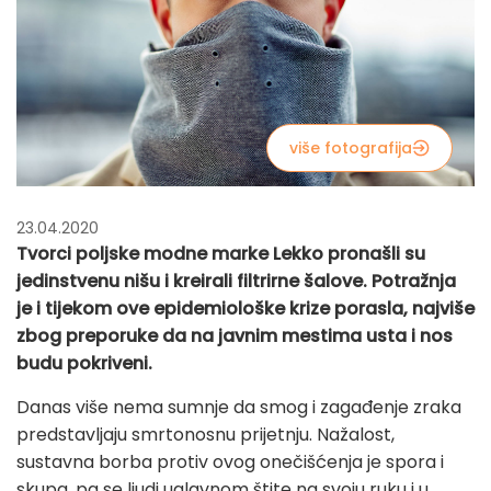
više fotografija
23.04.2020
Tvorci poljske modne marke Lekko pronašli su
jedinstvenu nišu i kreirali filtrirne šalove. Potražnja
je i tijekom ove epidemiološke krize porasla, najviše
zbog preporuke da na javnim mestima usta i nos
budu pokriveni.
Danas više nema sumnje da smog i zagađenje zraka
predstavljaju smrtonosnu prijetnju. Nažalost,
sustavna borba protiv ovog onečišćenja je spora i
skupa, pa se ljudi uglavnom štite na svoju ruku i u