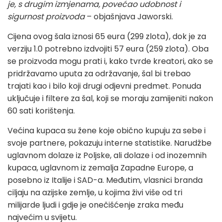
je, s drugim izmjenama, povećao udobnost i
sigurnost proizvoda
– objašnjava Jaworski.
Cijena ovog šala iznosi 65 eura (299 zlota), dok je za
verziju 1.0 potrebno izdvojiti 57 eura (259 zlota). Oba
se proizvoda mogu prati i, kako tvrde kreatori, ako se
pridržavamo uputa za održavanje, šal bi trebao
trajati kao i bilo koji drugi odjevni predmet. Ponuda
uključuje i filtere za šal, koji se moraju zamijeniti nakon
60 sati korištenja.
Većina kupaca su žene koje obično kupuju za sebe i
svoje partnere, pokazuju interne statistike. Narudžbe
uglavnom dolaze iz Poljske, ali dolaze i od inozemnih
kupaca, uglavnom iz zemalja Zapadne Europe, a
posebno iz Italije i SAD-a. Međutim, vlasnici branda
ciljaju na azijske zemlje, u kojima živi više od tri
milijarde ljudi i gdje je onečišćenje zraka među
najvećim u svijetu.