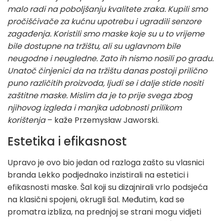
malo radi na poboljšanju kvalitete zraka. Kupili smo
pročišćivače za kućnu upotrebu i ugradili senzore
zagađenja. Koristili smo maske koje su u to vrijeme
bile dostupne na tržištu, ali su uglavnom bile
neugodne i neugledne. Zato ih nismo nosili po gradu.
Unatoč činjenici da na tržištu danas postoji prilično
puno različitih proizvoda, ljudi se i dalje stide nositi
zaštitne maske. Mislim da je to prije svega zbog
njihovog izgleda i manjka udobnosti prilikom
korištenja
– kaže Przemysław Jaworski.
Estetika i efikasnost
Upravo je ovo bio jedan od razloga zašto su vlasnici
branda Lekko podjednako inzistirali na estetici i
efikasnosti maske. Šal koji su dizajnirali vrlo podsjeća
na klasični spojeni, okrugli šal. Međutim, kad se
promatra izbliza, na prednjoj se strani mogu vidjeti