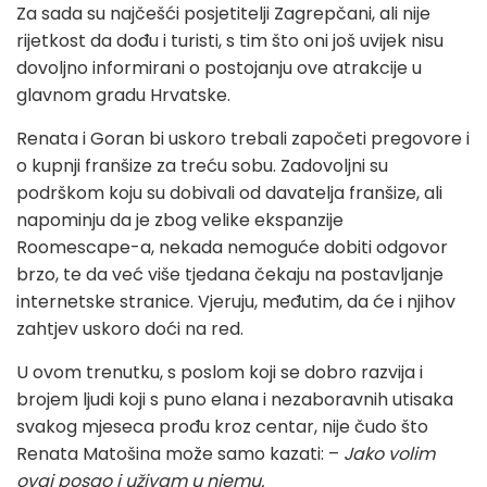
Za sada su najčešći posjetitelji Zagrepčani, ali nije
rijetkost da dođu i turisti, s tim što oni još uvijek nisu
dovoljno informirani o postojanju ove atrakcije u
glavnom gradu Hrvatske.
Renata i Goran bi uskoro trebali započeti pregovore i
o kupnji franšize za treću sobu. Zadovoljni su
podrškom koju su dobivali od davatelja franšize, ali
napominju da je zbog velike ekspanzije
Roomescape-a, nekada nemoguće dobiti odgovor
brzo, te da već više tjedana čekaju na postavljanje
internetske stranice. Vjeruju, međutim, da će i njihov
zahtjev uskoro doći na red.
U ovom trenutku, s poslom koji se dobro razvija i
brojem ljudi koji s puno elana i nezaboravnih utisaka
svakog mjeseca prođu kroz centar, nije čudo što
Renata Matošina može samo kazati: –
Jako volim
ovaj posao i uživam u njemu.