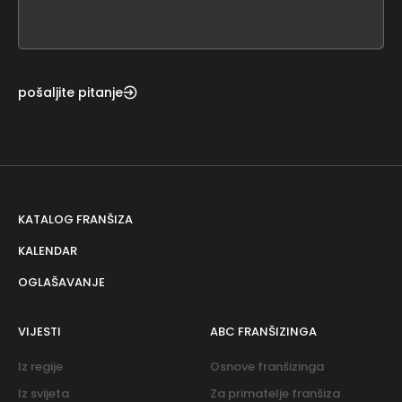
field
blank
pošaljite pitanje
KATALOG FRANŠIZA
KALENDAR
OGLAŠAVANJE
VIJESTI
ABC FRANŠIZINGA
Iz regije
Osnove franšizinga
Iz svijeta
Za primatelje franšiza