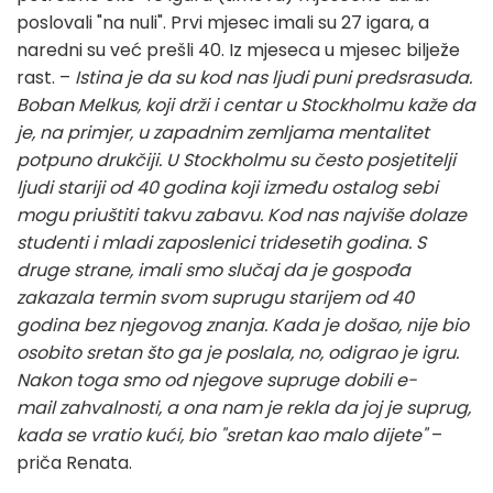
poslovali "na nuli". Prvi mjesec imali su 27 igara, a
naredni su već prešli 40. Iz mjeseca u mjesec bilježe
rast. –
Istina je da su kod nas ljudi puni predsrasuda.
Boban Melkus, koji drži i centar u Stockholmu kaže da
je, na primjer, u zapadnim zemljama mentalitet
potpuno drukčiji. U Stockholmu su često posjetitelji
ljudi stariji od 40 godina koji između ostalog sebi
mogu priuštiti takvu zabavu. Kod nas najviše dolaze
studenti i mladi zaposlenici tridesetih godina. S
druge strane, imali smo slučaj da je gospođa
zakazala termin svom suprugu starijem od 40
godina bez njegovog znanja. Kada je došao, nije bio
osobito sretan što ga je poslala, no, odigrao je igru.
Nakon toga smo od njegove supruge dobili e-
mail zahvalnosti, a ona nam je rekla da joj je suprug,
kada se vratio kući, bio "sretan kao malo dijete"
–
priča Renata.