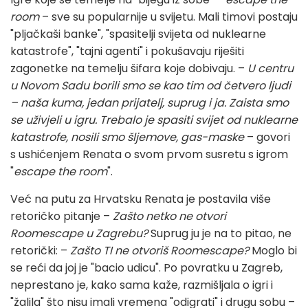
room
– sve su popularnije u svijetu. Mali timovi postaju
"pljačkaši banke", "spasitelji svijeta od nuklearne
katastrofe", "tajni agenti" i pokušavaju riješiti
zagonetke na temelju šifara koje dobivaju. –
U centru
u Novom Sadu borili smo se kao tim od četvero ljudi
– naša kuma, jedan prijatelj, suprug i ja. Zaista smo
se uživjeli u igru. Trebalo je spasiti svijet od nuklearne
katastrofe, nosili smo šljemove, gas-maske
– govori
s ushićenjem Renata o svom prvom susretu s igrom
"
escape the room
".
Već na putu za Hrvatsku Renata je postavila više
retoričko pitanje –
Zašto netko ne otvori
Roomescape u Zagrebu?
Suprug ju je na to pitao, ne
retorički: –
Zašto TI ne otvoriš Roomescape?
Moglo bi
se reći da joj je "bacio udicu". Po povratku u Zagreb,
neprestano je, kako sama kaže, razmišljala o igri i
"žalila" što nisu imali vremena "odigrati" i drugu sobu –