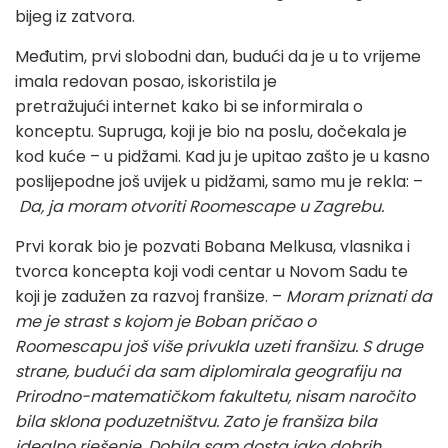
bijeg iz zatvora.
Međutim, prvi slobodni dan, budući da je u to vrijeme
imala redovan posao, iskoristila je
pretražujući internet kako bi se informirala o
konceptu. Supruga, koji je bio na poslu, dočekala je
kod kuće – u pidžami. Kad ju je upitao zašto je u kasno
poslijepodne još uvijek u pidžami, samo mu je rekla: –
Da, ja moram otvoriti Roomescape u Zagrebu.
Prvi korak bio je pozvati Bobana Melkusa, vlasnika i
tvorca koncepta koji vodi centar u Novom Sadu te
koji je zadužen za razvoj franšize. –
Moram priznati da
me je strast s kojom je Boban pričao o
Roomescapu još više privukla uzeti franšizu. S druge
strane, budući da sam diplomirala geografiju na
Prirodno-matematičkom fakultetu, nisam naročito
bila sklona poduzetništvu. Zato je franšiza bila
idealno rješenje. Dobila sam dosta jako dobrih