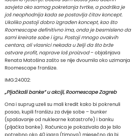
savjeta oko samog pokretanja tvrtke, a podrška je
još neophodnija kada se postavlja čitav koncept.
Ukoliko postoji dobro izgrađen koncept, kao što
Roomescape definitivno ima, onda je besmisleno da
sami kreirate sobe i igru. Postoji mnogo ovakvih
centara, ali vlasnici nekada u želji da što brže
ostvare profit, naprave loš proizvod
– objašnjava
Renata Matošina zašto se nije dvoumila oko uzimanja
Roomescape franšize.
IMG:24002:
„Pljačkaši banke“ u akciji, Roomescape Zagreb
Ona i suprug uzeli su mali kredit kako bi pokrenuli
posao, kupili franšizu za dvije sobe – bunker
(spašavanje od nuklearne katastrofe) i banku
(pljačka banke). Računica je pokazivala da je bilo
potrebno oko 40 igara (timova) mjesečno da bi