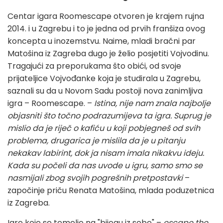
Centar igara Roomescape otvoren je krajem rujna
2014. i u Zagrebu i to je jedna od prvih franšiza ovog
koncepta u inozemstvu. Naime, mladi bračni par
Matošina iz Zagreba dugo je želio posjetiti Vojvodinu.
Tragajući za preporukama što obići, od svoje
prijateljice Vojvođanke koja je studirala u Zagrebu,
saznali su da u Novom Sadu postoji nova zanimljiva
igra – Roomescape. –
Istina, nije nam znala najbolje
objasniti što točno podrazumijeva ta igra. Suprug je
mislio da je riječ o kafiću u koji pobjegneš od svih
problema, drugarica je mislila da je u pitanju
nekakav labirint, dok ja nisam imala nikakvu ideju.
Kada su počeli da nas uvode u igru, samo smo se
nasmijali zbog svojih pogrešnih pretpostavki
–
započinje priču Renata Matošina, mlada poduzetnica
iz Zagreba.
Igre koje se temelje na "bijegu iz sobe" –
escape the