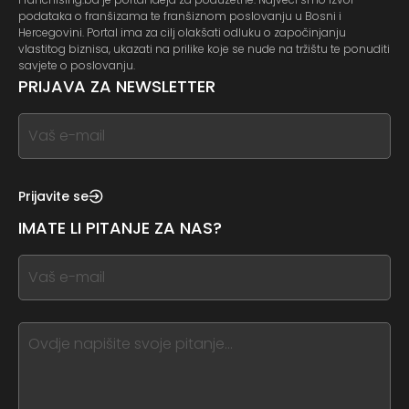
podataka o franšizama te franšiznom poslovanju u Bosni i
Hercegovini. Portal ima za cilj olakšati odluku o započinjanju
vlastitog biznisa, ukazati na prilike koje se nude na tržištu te ponuditi
savjete o poslovanju.
PRIJAVA ZA NEWSLETTER
If
you
see
this,
Prijavite se
leave
IMATE LI PITANJE ZA NAS?
this
form
If
field
you
blank
see
this,
leave
this
form