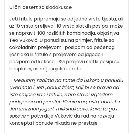
Ulični desert za sladokusce
Jeti fritule pripremaju se od jedne vrste tijesta, ali
uz 10 vrsta preljeva i 10 vrsta slatkih posipa, može
se napraviti 100 različitih kombinacija, objašnjva
Teo Vuković. U ponudi su, na primjer, fritule sa
čokoladnim preljevom i posipom od pečenog
lješnjaka ili fritule s preljevom od jagode i
posipom od kokosa... Svi preljevi i slatki posipi su
besplatni, osim lješnjaka i oraha.
–
Međutim, radimo na tome da uskoro u ponudu
uvedemo i Jeti „donut fries“, koji bi se pravio od
iste smjese kao i fritule, s tim što bi izgledom
podsjećao na pomfrit. Planiramo, usto, ubaciti i
Jeti smrznuti jogurt, milkshakeove, kave to go i
sokove
– potvrđuje Vuković da rad na razvoju
koncepta i ponude nikada ne prestaje.