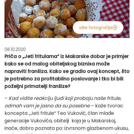
više fotografija
08.10.2020
Priča o „Jeti fritulama“ iz Makarske dobar je primjer
kako se od malog obiteljskog biznisa može
napraviti franšiza. Kako se gradio ovaj koncept, što
je potrebno za profitabilno poslovanje i tko bi bili
poželjni primatelji franšize?
–
Kad vidite reakciju ljudi koji probaju naše fritule,
odmah vam je jasno da su posebne
– kaže tvorac
koncepta „Jeti fritule“ Teo Vuković, član mlađe
generacije Vukovića, obitelji koja je u Makarskoj,
inače, dobro poznata po: izvrsnom glazbenom ukusu,