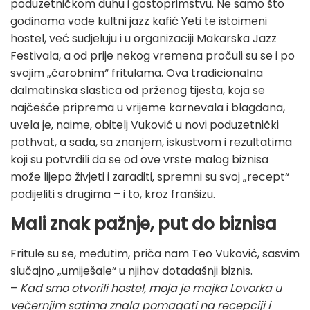
poduzetničkom duhu i gostoprimstvu. Ne samo što
godinama vode kultni jazz kafić Yeti te istoimeni
hostel, već sudjeluju i u organizaciji Makarska Jazz
Festivala, a od prije nekog vremena pročuli su se i po
svojim „čarobnim“ fritulama. Ova tradicionalna
dalmatinska slastica od prženog tijesta, koja se
najčešće priprema u vrijeme karnevala i blagdana,
uvela je, naime, obitelj Vuković u novi poduzetnički
pothvat, a sada, sa znanjem, iskustvom i rezultatima
koji su potvrdili da se od ove vrste malog biznisa
može lijepo živjeti i zaraditi, spremni su svoj „recept“
podijeliti s drugima – i to, kroz franšizu.
Mali znak pažnje, put do biznisa
Fritule su se, međutim, priča nam Teo Vuković, sasvim
slučajno „umiješale“ u njihov dotadašnji biznis.
–
Kad smo otvorili hostel, moja je majka Lovorka u
večernjim satima znala pomagati na recepciji i