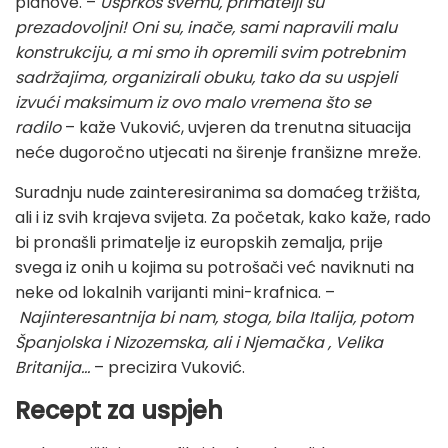
planove. –
Usprkos svemu, primatelji su
prezadovoljni! Oni su, inače, sami napravili malu
konstrukciju, a mi smo ih opremili svim potrebnim
sadržajima, organizirali obuku, tako da su uspjeli
izvući maksimum iz ovo malo vremena što se
radilo
– kaže Vuković, uvjeren da trenutna situacija
neće dugoročno utjecati na širenje franšizne mreže.
Suradnju nude zainteresiranima sa domaćeg tržišta,
ali i iz svih krajeva svijeta. Za početak, kako kaže, rado
bi pronašli primatelje iz europskih zemalja, prije
svega iz onih u kojima su potrošači već naviknuti na
neke od lokalnih varijanti mini-krafnica. –
Najinteresantnija bi nam, stoga, bila Italija, potom
Španjolska i Nizozemska, ali i Njemačka , Velika
Britanija…
– precizira Vuković.
Recept za uspjeh