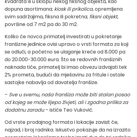
kvadrata ili u sklopu nekog fiksnog objekta, kao
dopuna asortimana;
kiosk ili prikolica
, opremljena
svim sadržajima, fiksna ili pokretna;
fiksni objekt
,
površine od 7 m2 pa do 30 m2.
Koliko će novca primatelj investirati u pokretanje
franšizne jedinice ovisi upravo o vrsti formata za koji
se odluči, a početno se ulaganje kreće od 8.000 pa
do 20.000-30.000 eura. Što se redovnih franšiznih
naknada tiče, primatelj bi imao obvezu izdvajati tek
2% prometa, budući da mješavinu za fritule i ostale
sastojke nabavlja od davatelja franšize.
–
Sve u svemu, naša franšiza može biti stalan posao
od kojeg se može lijepo živjeti, ali i zgodna prilika za
dodatnu zaradu
– ističe Teo Vuković.
Od vrste prodajnog formata i lokacije zavisit će,
najzad, i broj radnika. Iskustvo pokazuje da na izrazito