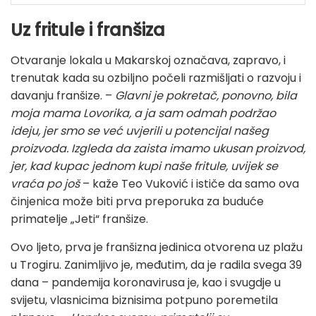
Uz fritule i franšiza
Otvaranje lokala u Makarskoj označava, zapravo, i
trenutak kada su ozbiljno počeli razmišljati o razvoju i
davanju franšize. –
Glavni je pokretač, ponovno, bila
moja mama Lovorika, a ja sam odmah podržao
ideju, jer smo se već uvjerili u potencijal našeg
proizvoda. Izgleda da zaista imamo ukusan proizvod,
jer, kad kupac jednom kupi naše fritule, uvijek se
vraća po još
– kaže Teo Vuković i ističe da samo ova
činjenica može biti prva preporuka za buduće
primatelje „Jeti“ franšize.
Ovo ljeto, prva je franšizna jedinica otvorena uz plažu
u Trogiru. Zanimljivo je, međutim, da je radila svega 39
dana – pandemija koronavirusa je, kao i svugdje u
svijetu, vlasnicima biznisima potpuno poremetila