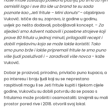
naše fritule zaslužuju posebnu pažnju, pa smo za njih
osmislili logo i sve što ide uz brand te su sada
poznate kao „Jeti fritule – Mini donuts“
– objašnjava
Vuković. Ističe da su, zapravo, iz godine u godinu,
uvijek po nešto dodavali, poboljšavali koncept. –
Za
sljedeći smo Advent nabavili i posebne strojeve koji
prave 80 fritula u jednoj minuti, prilagodili recept i
dobili mješavinu koja se može lakše koristiti.
Tako
smo puno brže i lakše pripremali fritule te smo puno
više ljudi posluživali i – zarađivali više novca
– kaže
Vuković.
Dobar je proizvod, prirodno, privlačio puno kupaca, a
po interesu i broju ljudi koji su se neprestano
raspitivali mogu li se Jeti fritule kupiti i tijekom cijele
godine, Vukoviću su dobili potvrdu da se posao s
fritulama može proširiti i osamostaliti. Iznajmili su mali
prostor pored rive i 2018. otvorili svoj lokal.