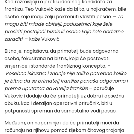
Kad razmišljaju o profilu idealnog kandidata za
franšizu, Teo Vuković kaže da bi to, u najkraćem, bile
osobe koje imaju želju pokrenuti vlastiti posao. –
To
mogu biti mlade obitelji, poduzetnici koje žele
proširiti postojeći biznis ili osobe koje žele dodatno
zaraditi
– kaže Vuković.
Bitno je, naglašava, da primatelj bude odgovorna
osoba, fokusirana na biznis, koja će poštovati
smjernice i standarde franšiznog koncepta. –
Posebno iskustvo i znanje nije toliko potrebno koliko
je bitno da se primatelj franšize ponaša odgovorno i
prema uputama davatelja franšize
– poručuje
Vuković i dodaje da će primatelj, uz dobru i opsežnu
obuku, kao i detaljan operativni priručnik, biti u
potpunosti spreman da samostalno vodi posao.
Međutim, on napominje i da će primatelji moći da
računaju na njihovu pomoć tijekom čitavog trajanja