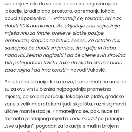
suradnje – bilo da se radi o odabiru odgovarajuće
lokacije, izradi plana prostora, opremanju lokala,
obuci zaposlenika... –
Primatelji će, također, od nas
dobiti 90% namirnica, što uključuje ono najvažnije:
mješavinu za fritule, preljeve, slatke posipe,
ambalažu, štapiće za fritule, šećer... Za ostalih 10%
sastojaka će dobiti smjernice, što i gdje ih treba
nabaviti. Želimo naglasiti i da će cijene svih sirovina
biti prilagođene tržištu, tako da svaka strana bude
zadovoljna i da ima koristi
– navodi Vuković.
Pri odabiru lokacije, kako kaže, treba imati na umu da
su za ovu vrstu biznisa najpogodnija prometna
mjesta, pa se preporučuju lokacije uz plaže, gradske
zone s velikim protokom ljudi, skijališta, razni sajmovi i
ulične manifestacije. Primateljima se, pak, nude tri
formata prodajnog objekta:
mali modul
po principu
„sve u jedan“, pogodan za lokacije s malim brojem