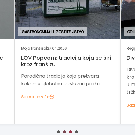
GASTRONOMIJA I UGOSTITELJSTVO
ODJ
Moja franšiza
|
27.04.2026
Regi
je
LOV Popcorn: tradicija koja se širi
Div
kroz franšizu
Div
Porodična tradicija koja pretvara
kro
kokice u globalnu poslovnu priliku.
u m
trži
Saznajte više
Saz