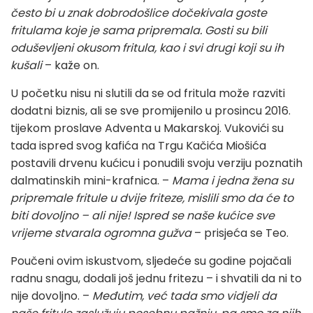
često bi u znak dobrodošlice dočekivala goste
fritulama koje je sama pripremala. Gosti su bili
oduševljeni okusom fritula, kao i svi drugi koji su ih
kušali
– kaže on.
U početku nisu ni slutili da se od fritula može razviti
dodatni biznis, ali se sve promijenilo u prosincu 2016.
tijekom proslave Adventa u Makarskoj. Vukovići su
tada ispred svog kafića na Trgu Kačića Miošića
postavili drvenu kućicu i ponudili svoju verziju poznatih
dalmatinskih mini-krafnica. –
Mama i jedna žena su
pripremale fritule u dvije friteze, mislili smo da će to
biti dovoljno – ali nije! Ispred se naše kućice sve
vrijeme stvarala ogromna gužva
– prisjeća se Teo.
Poučeni ovim iskustvom, sljedeće su godine pojačali
radnu snagu, dodali još jednu fritezu – i shvatili da ni to
nije dovoljno. –
Međutim, već tada smo vidjeli da