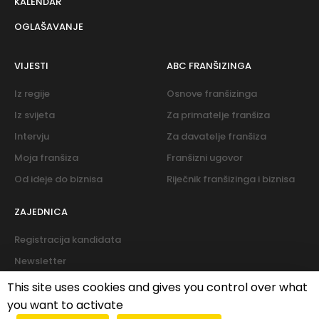
KALENDAR
OGLAŠAVANJE
VIJESTI
ABC FRANŠIZINGA
Iz regije
Osnove franšizinga
Iz svijeta
Za primatelje franšiza
Intervju
Za davatelje franšiza
Moja franšiza
Franšizni ugovor
Od ideje do biznisa
Riječnik franšizinga i biznisa
ZAJEDNICA
Registracija kandidata
Newsletter
Forum
This site uses cookies and gives you control over what
you want to activate