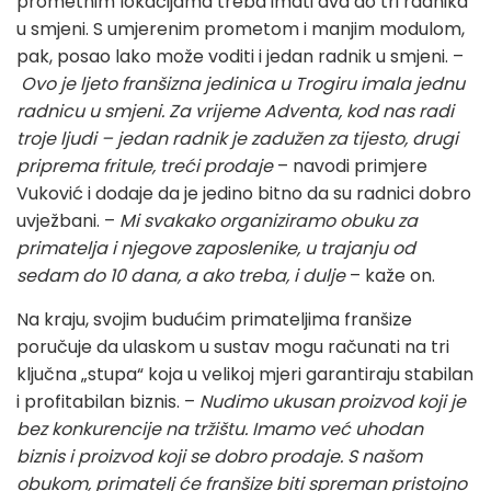
prometnim lokacijama treba imati dva do tri radnika
u smjeni. S umjerenim prometom i manjim modulom,
pak, posao lako može voditi i jedan radnik u smjeni. –
Ovo je ljeto franšizna jedinica u Trogiru imala jednu
radnicu u smjeni. Za vrijeme Adventa, kod nas radi
troje ljudi – jedan radnik je zadužen za tijesto, drugi
priprema fritule, treći prodaje
– navodi primjere
Vuković i dodaje da je jedino bitno da su radnici dobro
uvježbani. –
Mi svakako organiziramo obuku za
primatelja i njegove zaposlenike, u trajanju od
sedam do 10 dana, a ako treba, i dulje
– kaže on.
Na kraju, svojim budućim primateljima franšize
poručuje da ulaskom u sustav mogu računati na tri
ključna „stupa“ koja u velikoj mjeri garantiraju stabilan
i profitabilan biznis. –
Nudimo ukusan proizvod koji je
bez konkurencije na tržištu. Imamo već uhodan
biznis i proizvod koji se dobro prodaje. S našom
obukom, primatelj će franšize biti spreman pristojno